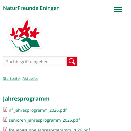
NaturFreunde Eningen
Jump to navigation
Suchformular
Suche
Sie
Startseite
›
Aktuelles
sind
hier
Jahresprogramm
nf_jahresprogramm_2026.pdf
senioren_jahresprogramm_2026.pdf
frauengruppe_jahresprogramm_2026.pdf